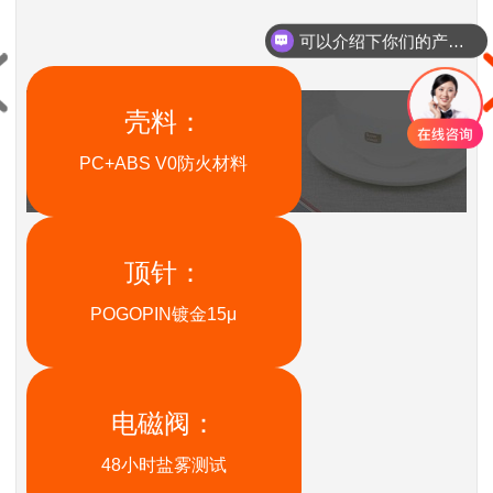
可以介绍下你们的产品么？
壳料：
PC+ABS V0防火材料
顶针：
POGOPIN镀金15μ
电磁阀：
48小时盐雾测试